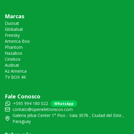
Marcas
Duosat
Globalsat
Freesky
America Box
Phantom
Nazabox
Cinebox
Audisat
Az America
TV BOX 4K
Fale Conosco
+595 994 180 022
WhatsApp
contato@openeletronicos.com
Galeria Jebai Center 1° Piso - Sala 3076 , Ciudad del Este ,
Paraguay