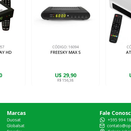
957
CÓDIGO:
16094
C
LAY HD
FREESKY MAX S
AT
0
U$ 29,90
R$ 156,38
Marcas
Fale Conos
Duosat
+595 994 1
Globalsat
contato@ope