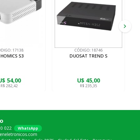
ÓDIGO:
17138
CÓDIGO:
18746
HOMICS S3
DUOSAT TREND S
U$ 54,00
U$ 45,00
R$ 282,42
R$ 235,35
co
80 022
WhatsApp
neletronicos.com