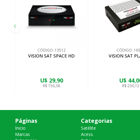
CÓDIGO:
13512
CÓDIGO:
16
VISION SAT SPACE HD
VISION SAT P
U$ 29,90
U$ 44,0
R$ 156,38
R$ 230,12
Páginas
Categorias
Inicio
Satélite
Marcas
Acess.